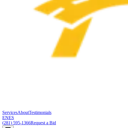
Services
About
Testimonials
EN
ES
(281) 595-1366
Request a Bid